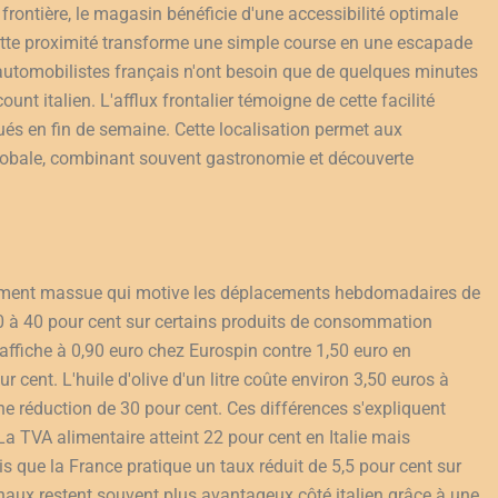
 frontière, le magasin bénéficie d'une accessibilité optimale
Cette proximité transforme une simple course en une escapade
automobilistes français n'ont besoin que de quelques minutes
unt italien. L'afflux frontalier témoigne de cette facilité
ués en fin de semaine. Cette localisation permet aux
lobale, combinant souvent gastronomie et découverte
l'argument massue qui motive les déplacements hebdomadaires de
 30 à 40 pour cent sur certains produits de consommation
ffiche à 0,90 euro chez Eurospin contre 1,50 euro en
ent. L'huile d'olive d'un litre coûte environ 3,50 euros à
une réduction de 30 pour cent. Ces différences s'expliquent
La TVA alimentaire atteint 22 pour cent en Italie mais
s que la France pratique un taux réduit de 5,5 pour cent sur
inaux restent souvent plus avantageux côté italien grâce à une