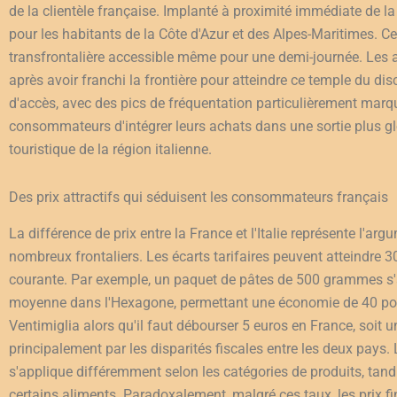
de la clientèle française. Implanté à proximité immédiate de la
pour les habitants de la Côte d'Azur et des Alpes-Maritimes. 
transfrontalière accessible même pour une demi-journée. Les 
après avoir franchi la frontière pour atteindre ce temple du disco
d'accès, avec des pics de fréquentation particulièrement marq
consommateurs d'intégrer leurs achats dans une sortie plus g
touristique de la région italienne.
Des prix attractifs qui séduisent les consommateurs français
La différence de prix entre la France et l'Italie représente 
nombreux frontaliers. Les écarts tarifaires peuvent atteindre
courante. Par exemple, un paquet de pâtes de 500 grammes s'a
moyenne dans l'Hexagone, permettant une économie de 40 pour c
Ventimiglia alors qu'il faut débourser 5 euros en France, soit 
principalement par les disparités fiscales entre les deux pays. 
s'applique différemment selon les catégories de produits, tandi
certains aliments. Paradoxalement, malgré ces taux, les prix f