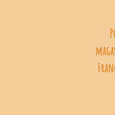
P
magas
Franç