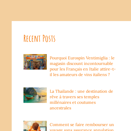
Recent Posts
Pourquoi Eurospin Ventimiglia : le
magasin discount incontournable
pour les Français en Italie attire-t-
il les amateurs de vins italiens ?
La Thailande : une destination de
rêve à travers ses temples
millénaires et coutumes
ancestrales
Comment se faire rembourser un
voyage sans assurance annulation